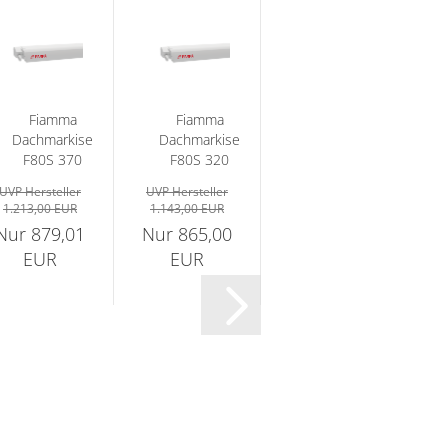
Fiamma
Fiamma
Fiamma
Dachmarkise
Dachmarkise
Dachmarkise
F80S 370
F80S 320
F80S 370
cm Gehäuse
cm Gehäuse
cm Gehäuse
UVP Hersteller
UVP Hersteller
UVP Hersteller
weiß...
weiß...
deep...
1.213,00 EUR
1.143,00 EUR
1.235,01 EUR
Nur 879,01
Nur 865,00
Nur 895,00
EUR
EUR
EUR