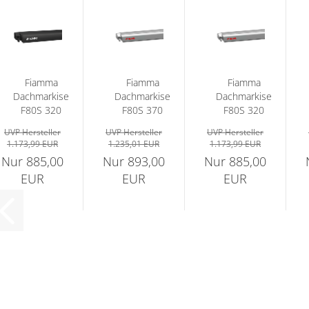
Fiamma
Fiamma
Fiamma
Dachmarkise
Dachmarkise
Dachmarkise
F80S 320
F80S 370
F80S 320
cm Gehäuse
cm Gehäuse
cm Gehäuse
UVP Hersteller
UVP Hersteller
UVP Hersteller
deep...
titanium...
titanium...
1.173,99 EUR
1.235,01 EUR
1.173,99 EUR
Nur 885,00
Nur 893,00
Nur 885,00
EUR
EUR
EUR