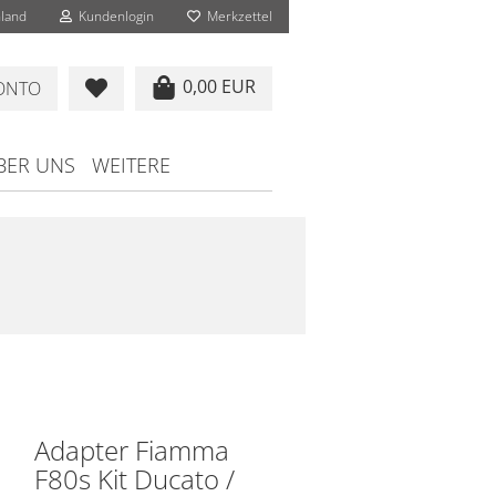
land
Kundenlogin
Merkzettel
0,00 EUR
KONTO
BER UNS
WEITERE
Adapter Fiamma
F80s Kit Ducato /