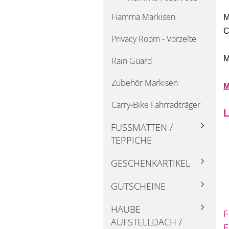
Fiamma Markisen
M
C
Privacy Room - Vorzelte
M
Rain Guard
Zubehör Markisen
M
Carry-Bike Fahrradträger
L
FUSSMATTEN / T
EPPICHE
GESCHENKARTIKEL
GUTSCHEINE
HAUBE
F
AUFSTELLDACH /
F