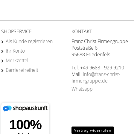
rung
SHOPSERVICE
KONTAKT
Als Kunde registrieren
Franz Christ Firmengruppe
Poststraße 6
Ihr Konto
95688 Friedenfels
Merkzettel
Tel: +49 9683 - 929 9210
Barrierefreiheit
Mail:
info@franz-christ-
firmengruppe.de
Whatsapp
Vertrag widerrufen