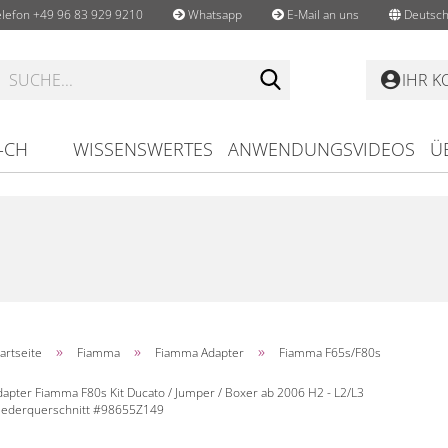
lefon +49 96 83 929 9210
Whatsapp
E-Mail an uns
Deutsch
Suche...
IHR 
-CH
WISSENSWERTES
ANWENDUNGSVIDEOS
Ü
»
»
»
artseite
Fiamma
Fiamma Adapter
Fiamma F65s/F80s
dapter Fiamma F80s Kit Ducato / Jumper / Boxer ab 2006 H2 - L2/L3
iederquerschnitt #98655Z149