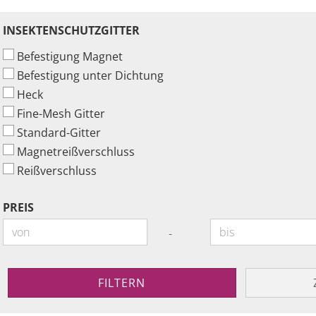
INSEKTENSCHUTZGITTER
INSEKTENSCHUTZGITTER
Befestigung Magnet
Befestigung unter Dichtung
Heck
Fine-Mesh Gitter
Standard-Gitter
Magnetreißverschluss
Reißverschluss
PREIS
PREIS
Preis bis
-
FILTERN