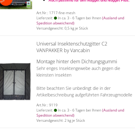
Auch passend für den Nugget und Nugget Plus.
Art.Nr.: 1717-fine-mesh
Lieferzeit:
In ca. 3 - 6 Tagen bei Ihnen
(Ausland und
Spedition abweichend)
Versandgewicht:
0,5
kg je Stück
Universal Insektenschutzgitter C2
VANPAKKER by Vancabin
Montage hinter dem Dichtungsgummi
Sehr enges Insektengewebe auch gegen die
kleinsten Insekten
Bitte beachten Sie unbedingt die in der
Artikelbeschreibung aufgeführten Fahrzeugmodelle
Art.Nr.: 9119
Lieferzeit:
In ca. 3 - 6 Tagen bei Ihnen
(Ausland und
Spedition abweichend)
Versandgewicht:
2
kg je Stück