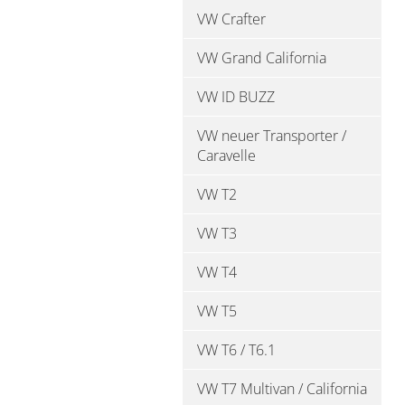
VW Crafter
VW Grand California
VW ID BUZZ
VW neuer Transporter /
Caravelle
VW T2
VW T3
VW T4
VW T5
VW T6 / T6.1
VW T7 Multivan / California