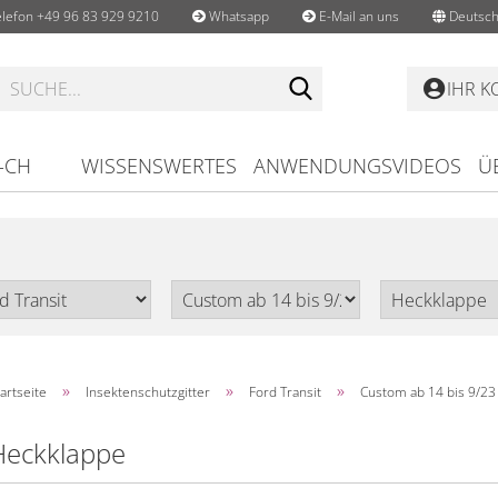
lefon +49 96 83 929 9210
Whatsapp
E-Mail an uns
Deutsch
Suche...
IHR 
-CH
WISSENSWERTES
ANWENDUNGSVIDEOS
Ü
»
»
»
artseite
Insektenschutzgitter
Ford Transit
Custom ab 14 bis 9/23
Heckklappe