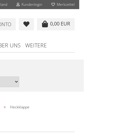
land
Kundenlogin
Merkzettel
0,00 EUR
KONTO
BER UNS
WEITERE
»
Heckklappe