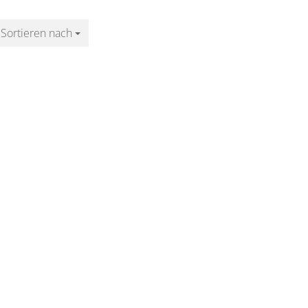
Sortieren nach
Sortieren nach