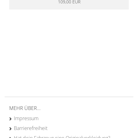
109,00 EUR
14 Tage Rückgaberecht
kostenloser
Versand ab 200€ in DE
Persönliche Beratung
von Campern für Camper
20 Jahre
Erfahrung
MEHR ÜBER...
Impressum
Barrierefreiheit