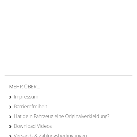
14 Tage Rückgaberecht
kostenloser
Versand ab 200€ in DE
Persönliche Beratung
von Campern für Camper
20 Jahre
Erfahrung
MEHR ÜBER...
Impressum
Barrierefreiheit
Hat dein Fahrzeug eine Originalverkleidung?
Download Videos
Versand- & Zahlungsbedingungen