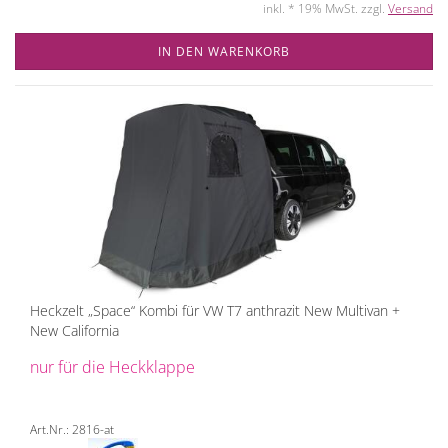
inkl. * 19% MwSt. zzgl.
Versand
IN DEN WARENKORB
Heckzelt „Space“ Kombi für VW T7 anthrazit New Multivan +
New California
nur für die Heckklappe
Art.Nr.: 2816-at