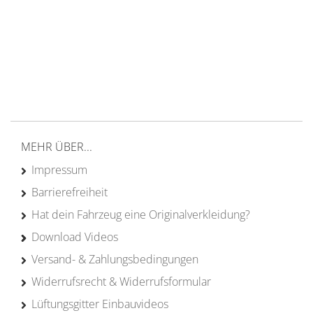
Versand ab 200€ in DE
Persönliche Beratung
von Campern für Camper
20 Jahre
Erfahrung
MEHR ÜBER...
Impressum
Barrierefreiheit
Hat dein Fahrzeug eine Originalverkleidung?
Download Videos
Versand- & Zahlungsbedingungen
Widerrufsrecht & Widerrufsformular
Lüftungsgitter Einbauvideos