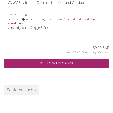
VANCABIN Indoor-Duschzelt Indoor und Outdoor
Art.Nr.: 10358
Lieferzeit:
In ca. 3 - 6 Tagen bei Ihnen
(Ausland und Spedition
abweichend)
Versandgewicht:
2
kg je Stück
139,00 EUR
inkl. * 19% MwSt. zzgl.
Versand
IN DEN WARENKORB
Sortieren nach
Sortieren nach