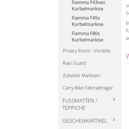
Fiamma F43van
s
Kurbelmarkise
S
Fiamma F45s
M
Kurbelmarkise
f
Fiamma F80s
a
Kurbelmarkise
Privacy Room - Vorzelte
Rain Guard
Zubehör Markisen
Carry-Bike Fahrradträger
FUSSMATTEN / T
EPPICHE
GESCHENKARTIKEL