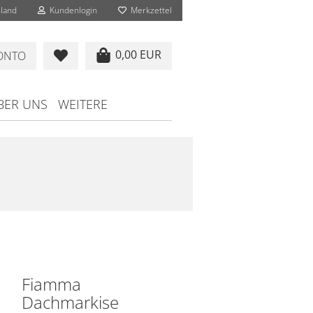
land
Kundenlogin
Merkzettel
0,00 EUR
KONTO
BER UNS
WEITERE
Fiamma
Dachmarkise