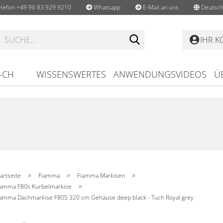
lefon +49 96 83 929 9210
Whatsapp
E-Mail an uns
Deutsch
Suche...
IHR 
-CH
WISSENSWERTES
ANWENDUNGSVIDEOS
Ü
»
»
»
artseite
Fiamma
Fiamma Markisen
»
iamma F80s Kurbelmarkise
iamma Dachmarkise F80S 320 cm Gehäuse deep black - Tuch Royal grey