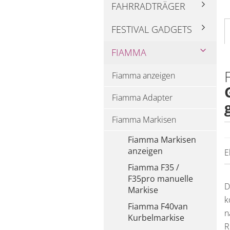
FAHRRADTRÄGER
FESTIVAL GADGETS
FIAMMA
Fiamma anzeigen
Fiamma Adapter
Fiamma Markisen
Fiamma Markisen
anzeigen
E
Fiamma F35 /
F35pro manuelle
D
Markise
k
Fiamma F40van
n
Kurbelmarkise
R