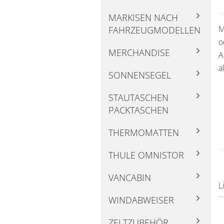
MARKISEN NACH
M
FAHRZEUGMODELLEN
o
MERCHANDISE
A
a
SONNENSEGEL
STAUTASCHEN
PACKTASCHEN
THERMOMATTEN
THULE OMNISTOR
VANCABIN
L
WINDABWEISER
ZELTZUBEHÖR,