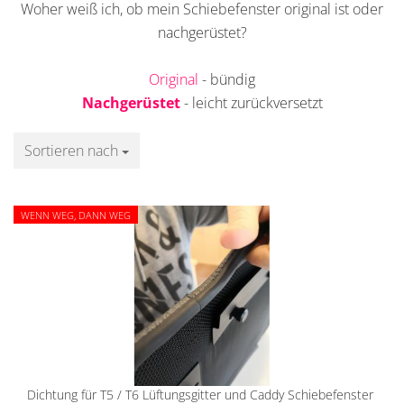
Woher weiß ich, ob mein Schiebefenster original ist oder
nachgerüstet?
Original
- bündig
Nachgerüstet
- leicht zurückversetzt
Sortieren nach
Sortieren nach
WENN WEG, DANN WEG
Dichtung für T5 / T6 Lüftungsgitter und Caddy Schiebefenster