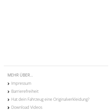
14 Tage Rückgaberecht
kostenloser
Versand ab 200€ in DE
Persönliche Beratung
von Campern für Camper
20 Jahre
Erfahrung
MEHR ÜBER...
Impressum
Barrierefreiheit
Hat dein Fahrzeug eine Originalverkleidung?
Download Videos