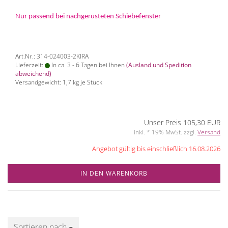
Nur passend bei nachgerüsteten Schiebefenster
Art.Nr.: 314-024003-2KIRA
Lieferzeit:
In ca. 3 - 6 Tagen bei Ihnen
(Ausland und Spedition
abweichend)
Versandgewicht:
1,7
kg je Stück
Unser Preis 105,30 EUR
inkl. * 19% MwSt. zzgl.
Versand
Angebot gültig bis einschließlich 16.08.2026
IN DEN WARENKORB
Sortieren nach
Sortieren nach