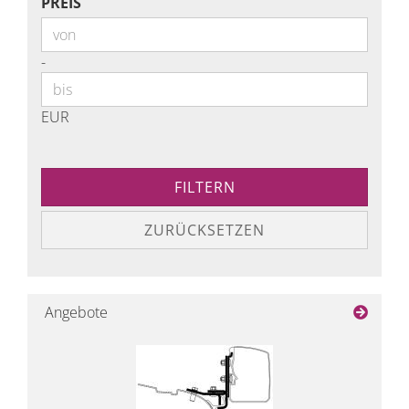
PREIS
PREIS
Preis bis
-
EUR
FILTERN
ZURÜCKSETZEN
Angebote