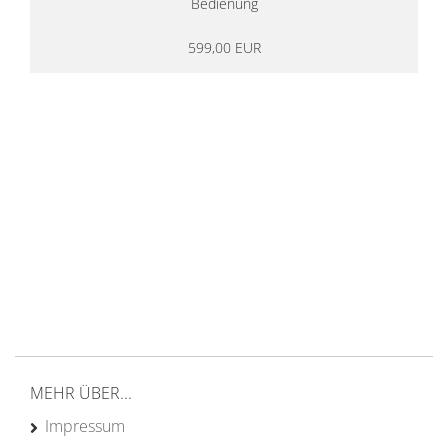
Bedienung
599,00 EUR
14 Tage Rückgaberecht
kostenloser
Versand ab 200€ in DE
Persönliche Beratung
von Campern für Camper
20 Jahre
Erfahrung
MEHR ÜBER...
Impressum