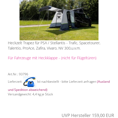
Heckzelt Trapez für PSA / Stellantis - Trafic, Spacetourer,
Talentio, ProAce, Zafira, Vivaro, NV 300,u.v.m.
Für Fahrzeuge mit Heckklappe - (nicht für Flügeltüren)
Art.Nr.: 93796
Lieferzeit:
Ist nachbestellt - bitte Lieferzeit anfragen
(Ausland
und Spedition abweichend)
Versandgewicht:
4,4
kg je Stück
UVP Hersteller 159,00 EUR