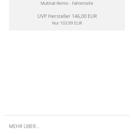
Multirail Reimo - Fahrerseite
UVP Hersteller 146,00 EUR
Nur 103,99 EUR
14 Tage Rückgaberecht
kostenloser
Versand ab 200€ in DE
Persönliche Beratung
von Campern für Camper
20 Jahre
Erfahrung
MEHR ÜBER...