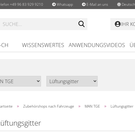
lefon +49 96 83 929 9210
Whatsapp
E-Mail an uns
Deutsch
Suche...
IHR 
-CH
WISSENSWERTES
ANWENDUNGSVIDEOS
Ü
»
»
»
artseite
Zubehörshops nach Fahrzeuge
MAN TGE
Lüftungsgitter
üftungsgitter