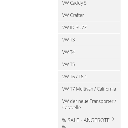
VW Caddy 5
VW Crafter
VW ID BUZZ
VW T3
VW T4
VW T5
VW T6 / T6.1
VW T7 Multivan / California
VW der neue Transporter /
Caravelle
% SALE - ANGEBOTE
%