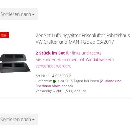
Sortieren nach
Sortieren nach
2er Set Lüftungsgitter Frischlüfter Fahrerhaus
-10%
VW Crafter und MAN TGE ab 03/2017
2 Stück im Set
für links und rechts
Sie können zusammen mit Windabweisern
verwendet werden.
Art.Nr.: 114-036000-2
Lieferzeit:
In ca. 3 - 6 Tagen bei Ihnen
(Ausland und
Spedition abweichend)
Versandgewicht:
1,5
kg je Stück
Sortieren nach
Sortieren nach