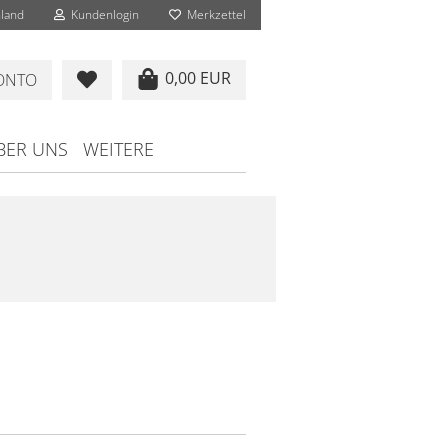
land
Kundenlogin
Merkzettel
0,00 EUR
KONTO
BER UNS
WEITERE