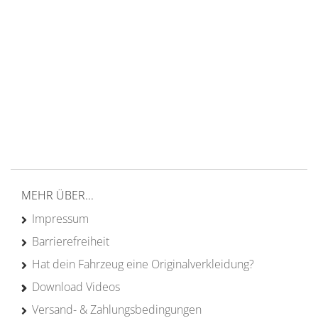
14 Tage Rückgaberecht
kostenloser
Versand ab 200€ in DE
Persönliche Beratung
von Campern für Camper
20 Jahre
Erfahrung
MEHR ÜBER...
Impressum
Barrierefreiheit
Hat dein Fahrzeug eine Originalverkleidung?
Download Videos
Versand- & Zahlungsbedingungen