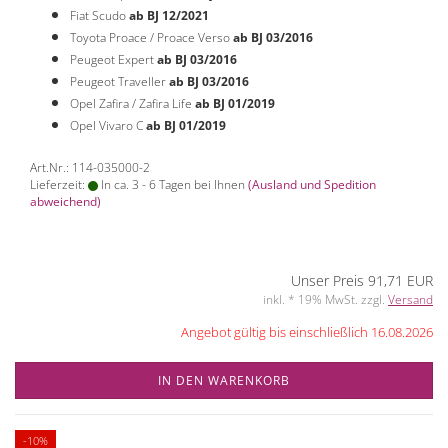
Fiat Scudo
ab BJ 12/2021
Toyota Proace / Proace Verso
ab BJ 03/2016
Peugeot Expert
ab BJ 03/2016
Peugeot Traveller
ab BJ 03/2016
Opel Zafira / Zafira Life
ab BJ 01/2019
Opel Vivaro C
ab BJ 01/2019
Art.Nr.: 114-035000-2
Lieferzeit:
In ca. 3 - 6 Tagen bei Ihnen
(Ausland und Spedition
abweichend)
Unser Preis 91,71 EUR
inkl. * 19% MwSt. zzgl.
Versand
Angebot gültig bis einschließlich 16.08.2026
IN DEN WARENKORB
-10%