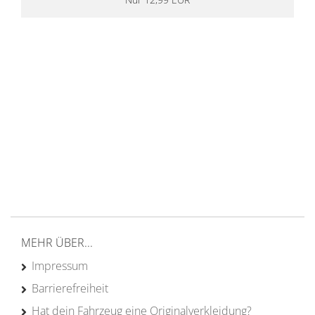
14 Tage Rückgaberecht
kostenloser
Versand ab 200€ in DE
Persönliche Beratung
von Campern für Camper
20 Jahre
Erfahrung
MEHR ÜBER...
Impressum
Barrierefreiheit
Hat dein Fahrzeug eine Originalverkleidung?