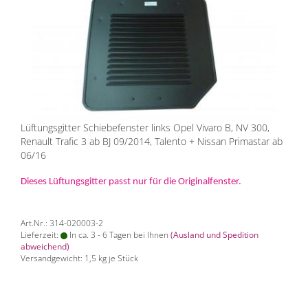
Lüftungsgitter Schiebefenster links Opel Vivaro B, NV 300,
Renault Trafic 3 ab BJ 09/2014, Talento + Nissan Primastar ab
06/16
Dieses Lüftungsgitter passt nur für die Originalfenster.
Art.Nr.: 314-020003-2
Lieferzeit:
In ca. 3 - 6 Tagen bei Ihnen
(Ausland und Spedition
abweichend)
Versandgewicht:
1,5
kg je Stück