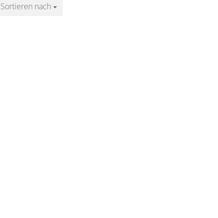
Sortieren nach
Sortieren nach