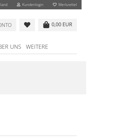
land
Kundenlogin
Merkzettel
0,00 EUR
KONTO
BER UNS
WEITERE