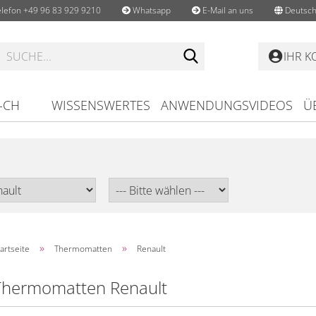
lefon +49 96 83 929 9210
Whatsapp
E-Mail an uns
Deutsch
Suche...
IHR 
-CH
WISSENSWERTES
ANWENDUNGSVIDEOS
Ü
»
»
artseite
Thermomatten
Renault
Thermomatten Renault