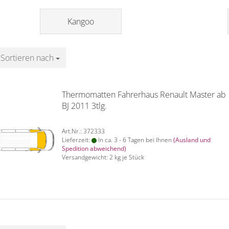
Kangoo
Sortieren nach
Sortieren nach
Thermomatten Fahrerhaus Renault Master ab
BJ 2011 3tlg.
Art.Nr.: 372333
Lieferzeit:
In ca. 3 - 6 Tagen bei Ihnen
(Ausland und
Spedition abweichend)
Versandgewicht:
2
kg je Stück