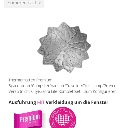
Sortieren nach
Sortieren nach
Thermomatten Premium
Spacetourer/Campster/Vanster/Traveller/Crosscamp/ProAce
Verso (nicht City)/Zafira Life Komplettset - zum Konfigurieren
Ausführung
MIT
Verkleidung um die Fenster