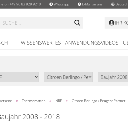
lefon +49 96 83 929 9210
Whatsapp
E-Mail an uns
Deutsch
Suche...
IHR 
-CH
WISSENSWERTES
ANWENDUNGSVIDEOS
Ü
»
»
»
artseite
Thermomatten
NRF
Citroen Berlingo / Peugeot Partner
Baujahr 2008 - 2018