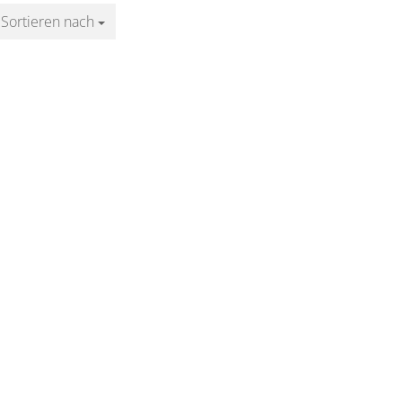
Sortieren nach
Sortieren nach