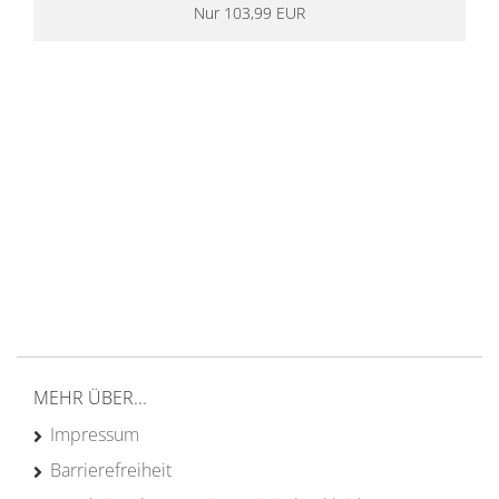
Nur 103,99 EUR
14 Tage Rückgaberecht
kostenloser
Versand ab 200€ in DE
Persönliche Beratung
von Campern für Camper
20 Jahre
Erfahrung
MEHR ÜBER...
Impressum
Barrierefreiheit