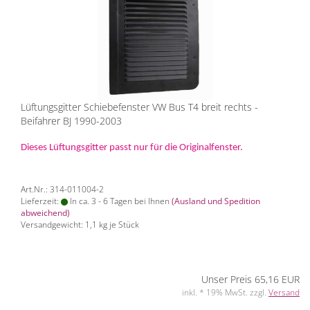
Lüftungsgitter Schiebefenster VW Bus T4 breit rechts -
Beifahrer BJ 1990-2003
Dieses Lüftungsgitter passt nur für die Originalfenster.
Art.Nr.: 314-011004-2
Lieferzeit:
In ca. 3 - 6 Tagen bei Ihnen
(Ausland und Spedition
abweichend)
Versandgewicht:
1,1
kg je Stück
Unser Preis 65,16 EUR
inkl. * 19% MwSt. zzgl.
Versand