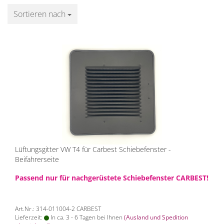
Sortieren nach
Sortieren nach
Lüftungsgitter VW T4 für Carbest Schiebefenster -
Beifahrerseite
Passend nur für nachgerüstete Schiebefenster CARBEST!
Art.Nr.: 314-011004-2 CARBEST
Lieferzeit:
In ca. 3 - 6 Tagen bei Ihnen
(Ausland und Spedition