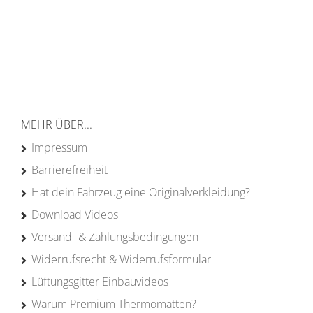
Versand ab 200€ in DE
Persönliche Beratung
von Campern für Camper
20 Jahre
Erfahrung
MEHR ÜBER...
Impressum
Barrierefreiheit
Hat dein Fahrzeug eine Originalverkleidung?
Download Videos
Versand- & Zahlungsbedingungen
Widerrufsrecht & Widerrufsformular
Lüftungsgitter Einbauvideos
Warum Premium Thermomatten?