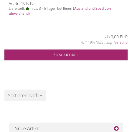
Art.Nr.: 101010
Lieferzeit:
In ca. 3 - 6 Tagen bei Ihnen
(Ausland und Spedition
abweichend)
ab 0,00 EUR
inkl. * 19% MwSt. zzgl.
Versand
ZUM ARTIKEL
Sortieren nach
Sortieren nach
Neue Artikel