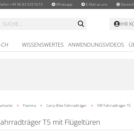
lefon +49 96 83 929 9210
Whatsapp
E-Mail an uns
Deutsch
Suche...
IHR 
-CH
WISSENSWERTES
ANWENDUNGSVIDEOS
Ü
»
»
»
artseite
Fiamma
Carry-Bike Fahrradträger
VW Fahrradträger T5
ahrradträger T5 mit Flügeltüren