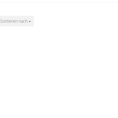
Sortieren nach
Sortieren nach