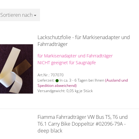
Sortieren nach
Sortieren nach
Lackschutzfolie - für Markisenadapter und
Fahrradträger
für Markisenadapter und Fahrradträger
NICHT geeignet für Saugnäpfe
Art.Nr.: 707070
Lieferzeit:
In ca. 3 - 6 Tagen bei Ihnen
(Ausland und
Spedition abweichend)
Versandgewicht:
0,05
kg je Stück
Fiamma Fahrradträger VW Bus T5, T6 und
T6.1 Carry Bike Doppeltür #02096-79A -
deep black