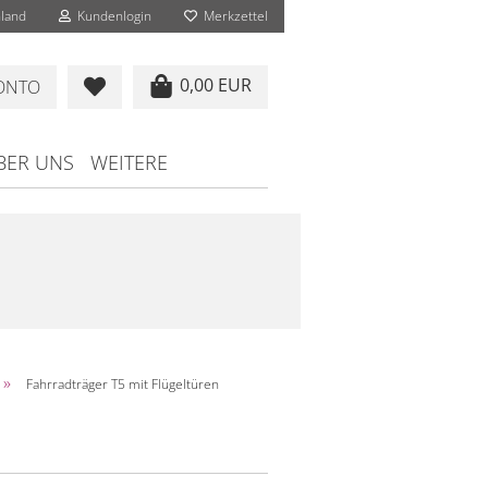
land
Kundenlogin
Merkzettel
0,00 EUR
KONTO
BER UNS
WEITERE
»
Fahrradträger T5 mit Flügeltüren