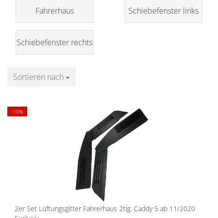
Fahrerhaus
Schiebefenster links
Schiebefenster rechts
Sortieren nach
Sortieren nach
-10%
2er Set Lüftungsgitter Fahrerhaus 2tlg. Caddy 5 ab 11/2020