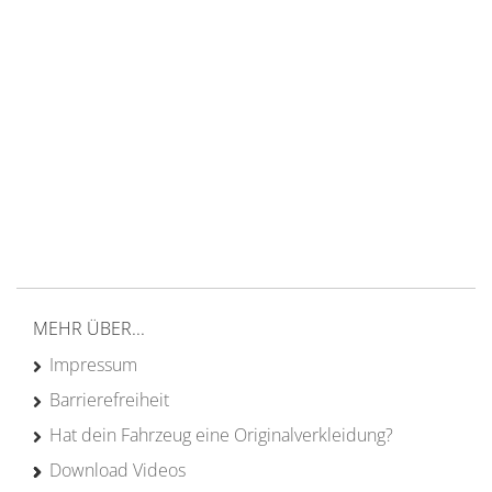
14 Tage Rückgaberecht
kostenloser
Versand ab 200€ in DE
Persönliche Beratung
von Campern für Camper
20 Jahre
Erfahrung
MEHR ÜBER...
Impressum
Barrierefreiheit
Hat dein Fahrzeug eine Originalverkleidung?
Download Videos