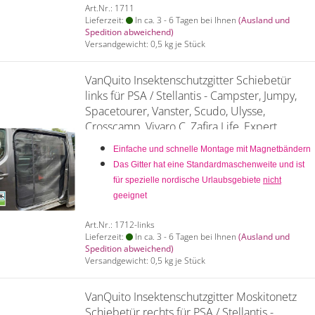
Art.Nr.: 1711
Lieferzeit:
In ca. 3 - 6 Tagen bei Ihnen
(Ausland und
Spedition abweichend)
Versandgewicht:
0,5
kg je Stück
VanQuito Insektenschutzgitter Schiebetür
links für PSA / Stellantis - Campster, Jumpy,
Spacetourer, Vanster, Scudo, Ulysse,
Crosscamp, Vivaro C, Zafira Life, Expert,
Traveller, Proace - L2 + L3
Einfache und schnelle Montage mit Magnetbändern
Das Gitter hat eine Standardmaschenweite und ist
für spezielle nordische Urlaubsgebiete
nicht
geeignet
Art.Nr.: 1712-links
Lieferzeit:
In ca. 3 - 6 Tagen bei Ihnen
(Ausland und
Spedition abweichend)
Versandgewicht:
0,5
kg je Stück
VanQuito Insektenschutzgitter Moskitonetz
Schiebetür rechts für PSA / Stellantis -