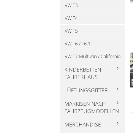
VW T3
VW T4
VW T5
VW T6 / T6.1
VW T7 Multivan / California
KINDERBETTEN
FAHRERHAUS
LÜFTUNGSGITTER
MARKISEN NACH
FAHRZEUGMODELLEN
MERCHANDISE