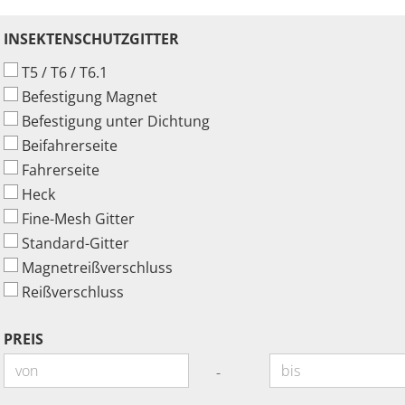
INSEKTENSCHUTZGITTER
INSEKTENSCHUTZGITTER
T5 / T6 / T6.1
Befestigung Magnet
Befestigung unter Dichtung
Beifahrerseite
Fahrerseite
Heck
Fine-Mesh Gitter
Standard-Gitter
Magnetreißverschluss
Reißverschluss
PREIS
PREIS
Preis bis
-