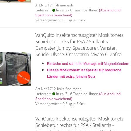
Art.Nr.: 1711-fine-mesh
Lieferzeit:
In ca. 3 - 6 Tagen bei Ihnen
(Ausland und
Spedition abweichend)
Versandgewicht:
0,5
kg je Stück
VanQuito Insektenschutzgitter Moskitonetz
Schiebetür links für PSA / Stellantis -
Campster, Jumpy, Spacetourer, Vanster,
Scudo, Ulysse, Crosscamp, Vivaro C, Zafira
Life, Expert, Traveller, Proace - fine mesh L2 +
Einfache und schnelle Montage mit Magnetbändern
L3
Dieses Moskitonetz ist speziell für nordische
Länder mit extra feinem Netz
Art.Nr.: 1712-links-fine-mesh
Lieferzeit:
In ca. 3 - 6 Tagen bei Ihnen
(Ausland und
Spedition abweichend)
Versandgewicht:
0,5
kg je Stück
VanQuito Insektenschutzgitter Moskitonetz
Schiebetür rechts für PSA / Stellantis -