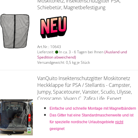
Moskitonetz, Insektenschutzgitter PSA,
Schiebetür, Magnetbefestigung
Art.Nr.: 10643
Lieferzeit:
In ca. 3 - 6 Tagen bei Ihnen
(Ausland und
Spedition abweichend)
Versandgewicht:
0,5
kg je Stück
VanQuito Insektenschutzgitter Moskitonetz
Heckklappe für PSA / Stellantis - Campster,
Jumpy, Spacetourer, Vanster, Scudo, Ulysse,
Crosscamp, Vivaro C, Zafira Life, Expert,
Traveller, Proace - Standard
Einfache und schnelle Montage mit Magnetbändern
Das Gitter hat eine Standardmaschenweite und ist
für spezielle nordische Urlaubsgebiete
nicht
geeignet