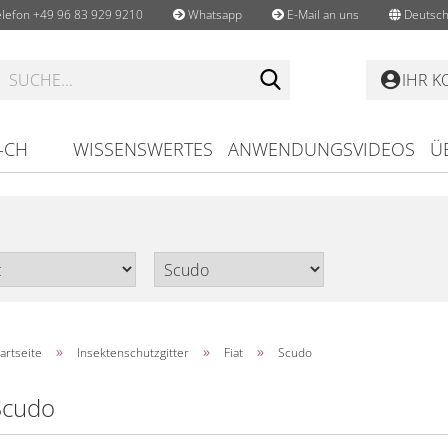
lefon +49 96 83 929 9210
Whatsapp
E-Mail an uns
Deutsch
Suche...
IHR 
-CH
WISSENSWERTES
ANWENDUNGSVIDEOS
Ü
»
»
»
artseite
Insektenschutzgitter
Fiat
Scudo
Scudo