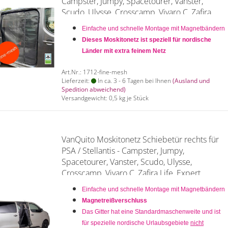
Campster, Jumpy, Spacetourer, Vanster,
Scudo, Ulysse, Crosscamp, Vivaro C, Zafira
Life, Expert, Traveller, Proace - fine mesh L2 +
Einfache und schnelle Montage mit Magnetbändern
L3
Dieses Moskitonetz ist speziell für nordische
Länder mit extra feinem Netz
Art.Nr.: 1712-fine-mesh
Lieferzeit:
In ca. 3 - 6 Tagen bei Ihnen
(Ausland und
Spedition abweichend)
Versandgewicht:
0,5
kg je Stück
VanQuito Moskitonetz Schiebetür rechts für
PSA / Stellantis - Campster, Jumpy,
Spacetourer, Vanster, Scudo, Ulysse,
Crosscamp, Vivaro C, Zafira Life, Expert,
Traveller, Proace L2/L3 -
Einfache und schnelle Montage mit Magnetbändern
Magnetreißverschluss
Magnetreißverschluss
Das Gitter hat eine Standardmaschenweite und ist
für spezielle nordische Urlaubsgebiete
nicht