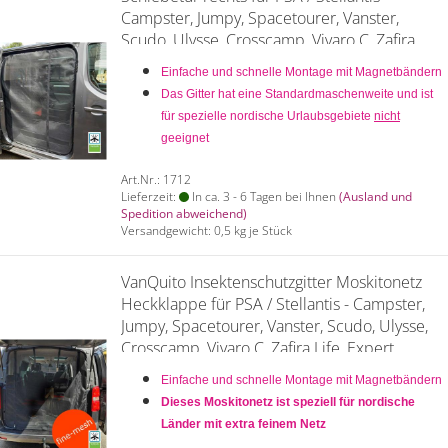
Campster, Jumpy, Spacetourer, Vanster,
Scudo, Ulysse, Crosscamp, Vivaro C, Zafira
Life, Expert, Traveller, Proace - L2 + L3
Einfache und schnelle Montage mit Magnetbändern
Das Gitter hat eine Standardmaschenweite und ist
für spezielle nordische Urlaubsgebiete
nicht
geeignet
Art.Nr.: 1712
Lieferzeit:
In ca. 3 - 6 Tagen bei Ihnen
(Ausland und
Spedition abweichend)
Versandgewicht:
0,5
kg je Stück
VanQuito Insektenschutzgitter Moskitonetz
Heckklappe für PSA / Stellantis - Campster,
Jumpy, Spacetourer, Vanster, Scudo, Ulysse,
Crosscamp, Vivaro C, Zafira Life, Expert,
Traveller, Proace - fine mesh
Einfache und schnelle Montage mit Magnetbändern
Dieses Moskitonetz ist speziell für nordische
Länder mit extra feinem Netz