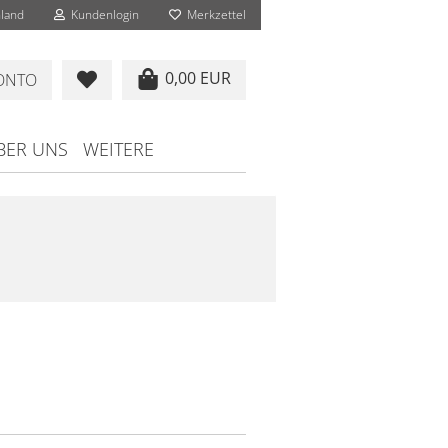
land
Kundenlogin
Merkzettel
0,00 EUR
KONTO
BER UNS
WEITERE