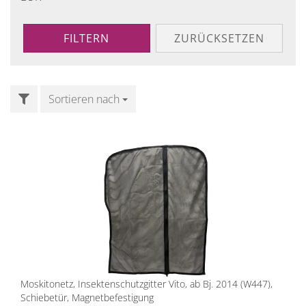
FILTERN
ZURÜCKSETZEN
FILTER
Sortieren nach
Sortieren nach
Moskitonetz, Insektenschutzgitter Vito, ab Bj. 2014 (W447),
Schiebetür, Magnetbefestigung