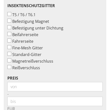
INSEKTENSCHUTZGITTER
INSEKTENSCHUTZGITTER
T5 / T6 / T6.1
Befestigung Magnet
Befestigung unter Dichtung
Beifahrerseite
Fahrerseite
Fine-Mesh Gitter
Standard-Gitter
Magnetreißverschluss
Reißverschluss
PREIS
PREIS
Preis bis
-
EUR