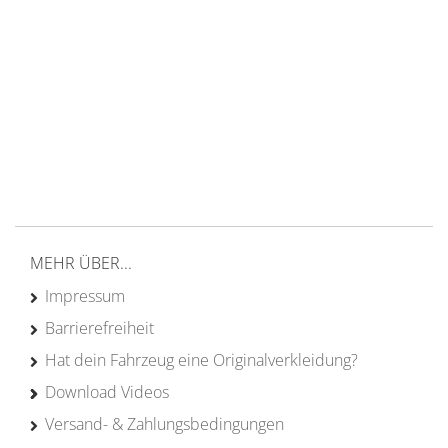
14 Tage Rückgaberecht
kostenloser
Versand ab 200€ in DE
Persönliche Beratung
von Campern für Camper
20 Jahre
Erfahrung
MEHR ÜBER...
Impressum
Barrierefreiheit
Hat dein Fahrzeug eine Originalverkleidung?
Download Videos
Versand- & Zahlungsbedingungen