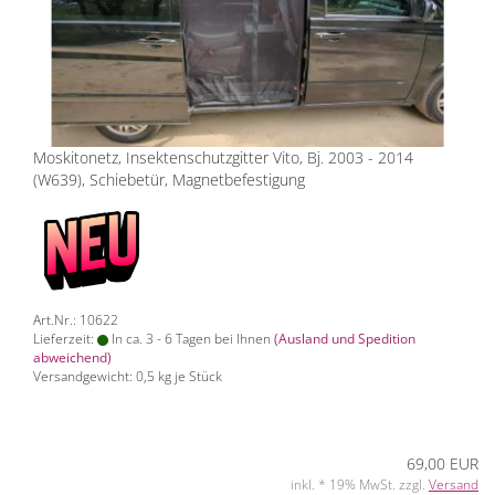
Moskitonetz, Insektenschutzgitter Vito, Bj. 2003 - 2014
(W639), Schiebetür, Magnetbefestigung
Art.Nr.: 10622
Lieferzeit:
In ca. 3 - 6 Tagen bei Ihnen
(Ausland und Spedition
abweichend)
Versandgewicht:
0,5
kg je Stück
69,00 EUR
inkl. * 19% MwSt. zzgl.
Versand