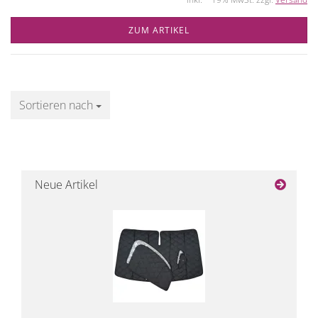
ZUM ARTIKEL
Sortieren nach
Sortieren nach
Neue Artikel