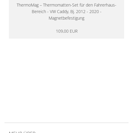
ThermoMag – Thermomatten-Set für den Fahrerhaus-
Bereich - VW Caddy, Bj. 2012 - 2020 -
Magnetbefestigung
109,00 EUR
14 Tage Rückgaberecht
kostenloser
Versand ab 200€ in DE
Persönliche Beratung
von Campern für Camper
20 Jahre
Erfahrung