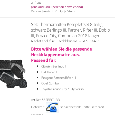
anfragen
(Ausland und Spedition abweichend)
Versandgewicht:
2,5
kg je Stück
Set: Thermomatten Komplettset 8-teilig
schwarz Berlingo III, Partner, Rifter III, Doblo
III, Proace City, Combo ab 2018 langer
Radstand für Heckklappe STANDARD
Bitte wählen Sie die passende
Heckklappenmatte aus.
Passend für:
Citroën Berlingo III
Fiat Doblo III
Peugeot Partner/Rifter III
Opel Combo
Toyota Proace City / City Verso
Art.Nr.: 885BPC1-BB
Lieferzeit:
Ist nachbestellt - bitte Lieferzeit
anfragen