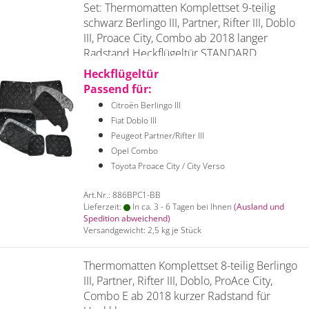
Set: Thermomatten Komplettset 9-teilig
schwarz Berlingo III, Partner, Rifter III, Doblo
III, Proace City, Combo ab 2018 langer
Radstand Heckflügeltür STANDARD
Heckflügeltür
Passend für:
Citroën Berlingo III
Fiat Doblo III
Peugeot Partner/Rifter III
Opel Combo
Toyota Proace City / City Verso
Art.Nr.: 886BPC1-BB
Lieferzeit:
In ca. 3 - 6 Tagen bei Ihnen
(Ausland und
Spedition abweichend)
Versandgewicht:
2,5
kg je Stück
Thermomatten Komplettset 8-teilig Berlingo
III, Partner, Rifter III, Doblo, ProAce City,
Combo E ab 2018 kurzer Radstand für