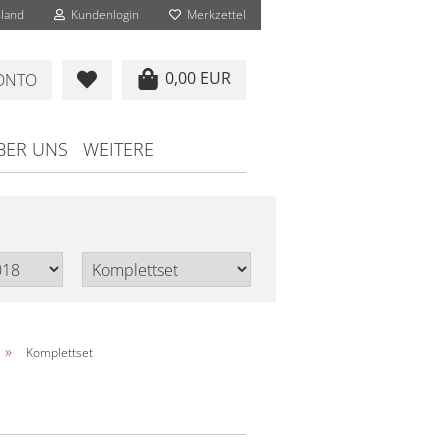
land
Kundenlogin
Merkzettel
0,00 EUR
KONTO
BER UNS
WEITERE
»
Komplettset