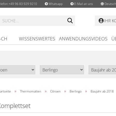
lefon +49 96 83 929 9210
Whatsapp
E-Mail an uns
Deutsch
Suche...
IHR 
-CH
WISSENSWERTES
ANWENDUNGSVIDEOS
Ü
»
»
»
»
artseite
Thermomatten
Citroen
Berlingo
Baujahr ab 2018
Komplettset