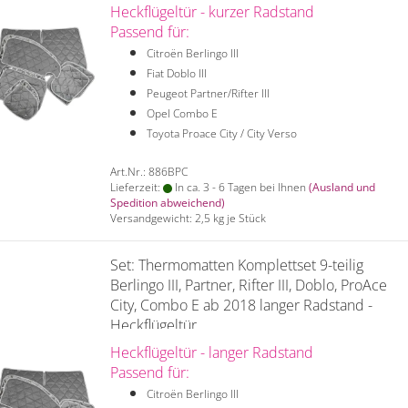
Heckflügeltür - kurzer Radstand
Passend für:
Citroën Berlingo III
Fiat Doblo III
Peugeot Partner/Rifter III
Opel Combo E
Toyota Proace City / City Verso
Art.Nr.: 886BPC
Lieferzeit:
In ca. 3 - 6 Tagen bei Ihnen
(Ausland und
Spedition abweichend)
Versandgewicht:
2,5
kg je Stück
Set: Thermomatten Komplettset 9-teilig
Berlingo III, Partner, Rifter III, Doblo, ProAce
City, Combo E ab 2018 langer Radstand -
Heckflügeltür
Heckflügeltür - langer Radstand
Passend für:
Citroën Berlingo III