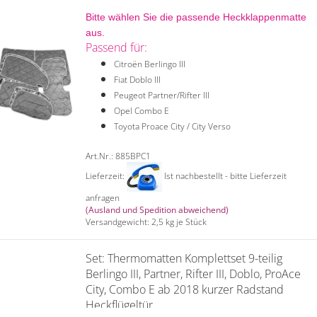
Bitte wählen Sie die passende Heckklappenmatte
aus.
Passend für:
Citroën Berlingo III
Fiat Doblo III
Peugeot Partner/Rifter III
Opel Combo E
Toyota Proace City / City Verso
Art.Nr.: 885BPC1
Lieferzeit:
Ist nachbestellt - bitte Lieferzeit
anfragen
(Ausland und Spedition abweichend)
Versandgewicht:
2,5
kg je Stück
Set: Thermomatten Komplettset 9-teilig
Berlingo III, Partner, Rifter III, Doblo, ProAce
City, Combo E ab 2018 kurzer Radstand
Heckflügeltür