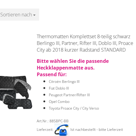
Sortieren nach
Sortieren nach
Thermomatten Komplettset 8-teilig schwarz
Berlingo III, Partner, Rifter III, Doblo III, Proace
City ab 2018 kurzer Radstand STANDARD
Bitte wählen Sie die passende
Heckklappenmatte aus.
Passend für:
Citroën Berlingo III
Fiat Doblo III
Peugeot Partner/Rifter III
Opel Combo
Toyota Proace City / City Verso
Art.Nr.: 885BPC-BB
Lieferzeit:
Ist nachbestellt - bitte Lieferzeit