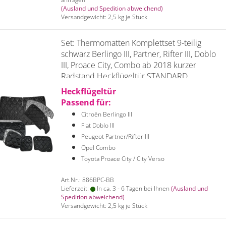
(Ausland und Spedition abweichend)
Versandgewicht:
2,5
kg je Stück
Set: Thermomatten Komplettset 9-teilig
schwarz Berlingo III, Partner, Rifter III, Doblo
III, Proace City, Combo ab 2018 kurzer
Radstand Heckflügeltür STANDARD
Heckflügeltür
Passend für:
Citroën Berlingo III
Fiat Doblo III
Peugeot Partner/Rifter III
Opel Combo
Toyota Proace City / City Verso
Art.Nr.: 886BPC-BB
Lieferzeit:
In ca. 3 - 6 Tagen bei Ihnen
(Ausland und
Spedition abweichend)
Versandgewicht:
2,5
kg je Stück