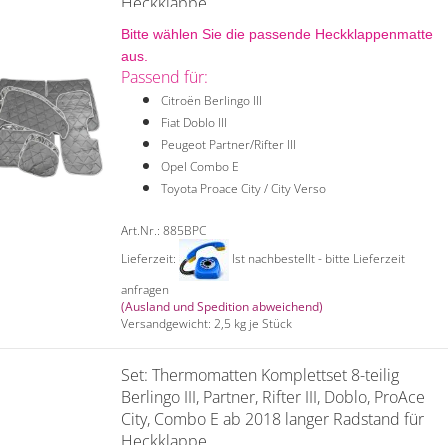
Heckklappe
Bitte wählen Sie die passende Heckklappenmatte
aus.
Passend für:
Citroën Berlingo III
Fiat Doblo III
Peugeot Partner/Rifter III
Opel Combo E
Toyota Proace City / City Verso
Art.Nr.: 885BPC
Lieferzeit:
Ist nachbestellt - bitte Lieferzeit
anfragen
(Ausland und Spedition abweichend)
Versandgewicht:
2,5
kg je Stück
Set: Thermomatten Komplettset 8-teilig
Berlingo III, Partner, Rifter III, Doblo, ProAce
City, Combo E ab 2018 langer Radstand für
Heckklappe