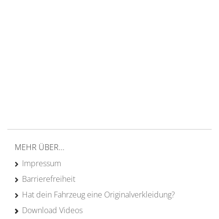
14 Tage Rückgaberecht
kostenloser
Versand ab 200€ in DE
Persönliche Beratung
von Campern für Camper
20 Jahre
Erfahrung
MEHR ÜBER...
Impressum
Barrierefreiheit
Hat dein Fahrzeug eine Originalverkleidung?
Download Videos