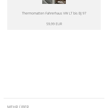
Thermomatten Fahrerhaus VW LT bis BJ 97
59,99 EUR
14 Tage Rückgaberecht
kostenloser
Versand ab 200€ in DE
Persönliche Beratung
von Campern für Camper
20 Jahre
Erfahrung
MEHR ÜBER...