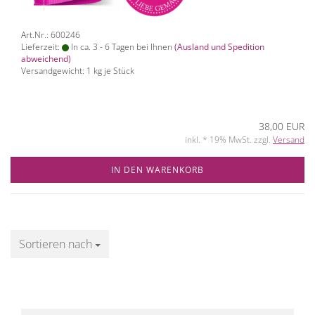
Art.Nr.: 600246
Lieferzeit:
In ca. 3 - 6 Tagen bei Ihnen
(Ausland und Spedition
abweichend)
Versandgewicht:
1
kg je Stück
38,00 EUR
inkl. * 19% MwSt. zzgl.
Versand
IN DEN WARENKORB
Sortieren nach
Sortieren nach