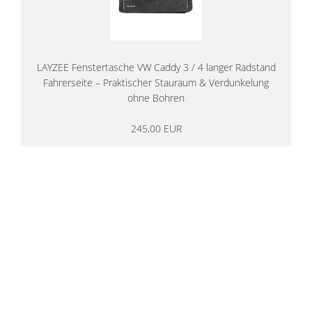
LAYZEE Fenstertasche VW Caddy 3 / 4 langer Radstand
Fahrerseite – Praktischer Stauraum & Verdunkelung
ohne Bohren
245,00 EUR
14 Tage Rückgaberecht
kostenloser
Versand ab 200€ in DE
Persönliche Beratung
von Campern für Camper
20 Jahre