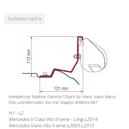
Sortieren nach
Sortieren nach
Komplettset Markise Fiamma F35pro für Viano, Viano Marco
Polo und Mercedes Vito mit Adapter #98655-887
H1 - L2
Mercedes V Class Vito III serie - Long ≥2014
Mercedes Viano Vito II serie ≥2003 ≤2013