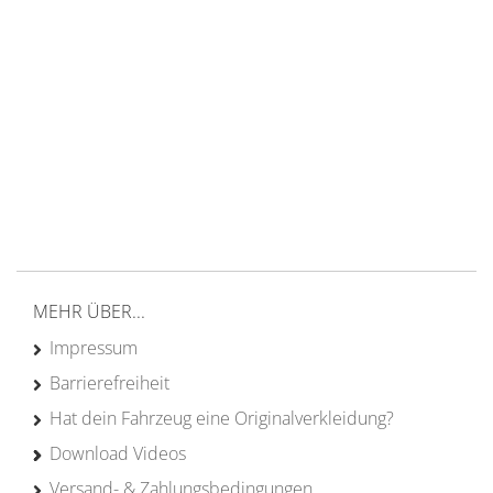
14 Tage Rückgaberecht
kostenloser
Versand ab 200€ in DE
Persönliche Beratung
von Campern für Camper
20 Jahre
Erfahrung
MEHR ÜBER...
Impressum
Barrierefreiheit
Hat dein Fahrzeug eine Originalverkleidung?
Download Videos
Versand- & Zahlungsbedingungen