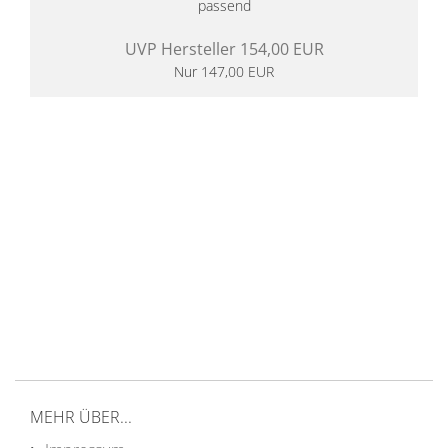
passend
UVP Hersteller 154,00 EUR
Nur 147,00 EUR
14 Tage Rückgaberecht
kostenloser
Versand ab 200€ in DE
Persönliche Beratung
von Campern für Camper
20 Jahre
Erfahrung
MEHR ÜBER...