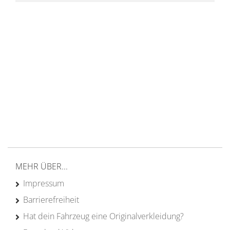
14 Tage Rückgaberecht
kostenloser
Versand ab 200€ in DE
Persönliche Beratung
von Campern für Camper
20 Jahre
Erfahrung
MEHR ÜBER...
Impressum
Barrierefreiheit
Hat dein Fahrzeug eine Originalverkleidung?