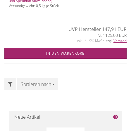
und Spedition abweichend)
Versandgewicht:
0,5
kg je Stück
UVP Hersteller 147,91 EUR
Nur 125,00 EUR
inkl. * 19% MwSt. zzgl.
Versand
IN DEN WARENKORB
FILTER
Sortieren nach
Sortieren nach
Neue Artikel