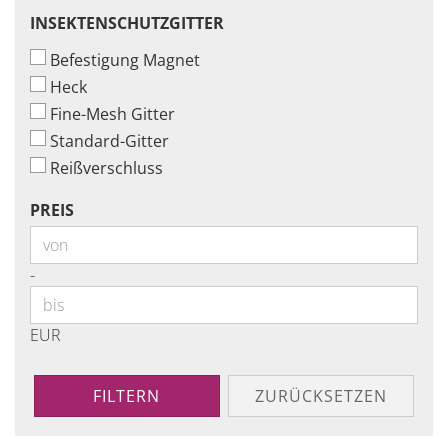
INSEKTENSCHUTZGITTER
INSEKTENSCHUTZGITTER
Befestigung Magnet
Heck
Fine-Mesh Gitter
Standard-Gitter
Reißverschluss
PREIS
PREIS
Preis bis
-
EUR
FILTERN
ZURÜCKSETZEN