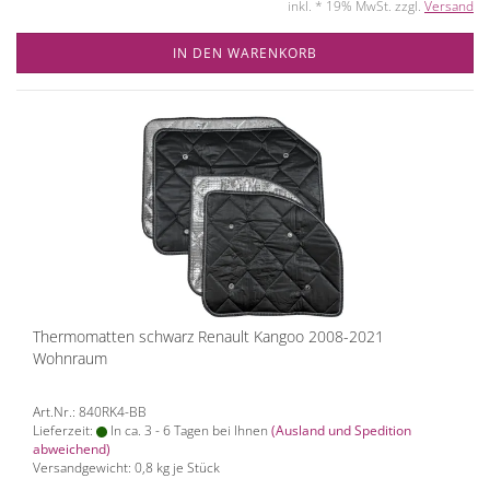
inkl. * 19% MwSt. zzgl.
Versand
IN DEN WARENKORB
Thermomatten schwarz Renault Kangoo 2008-2021
Wohnraum
Art.Nr.: 840RK4-BB
Lieferzeit:
In ca. 3 - 6 Tagen bei Ihnen
(Ausland und Spedition
abweichend)
Versandgewicht:
0,8
kg je Stück