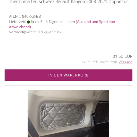
Thermomatten schwarz Renault Kangoo 2008-2021 Doppeltür
Art.Nr.: 840RK3-BB
Lieferzeit:
In ca. 3 - 6 Tagen bei Ihnen
(Ausland und Spedition
abweichend)
Versandgewicht:
0,8
kg je Stück
31,50 EUR
inkl. * 19% MwSt. zzgl.
Versand
IN DEN WARENKORB