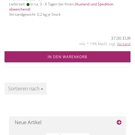
Lieferzeit:
In ca. 3 - 6 Tagen bei Ihnen
(Ausland und Spedition
abweichend)
Versandgewicht:
0,2
kg je Stück
37,00 EUR
inkl. * 19% MwSt. zzgl.
Versand
IN DEN WARENKORB
Sortieren nach
Sortieren nach
Neue Artikel