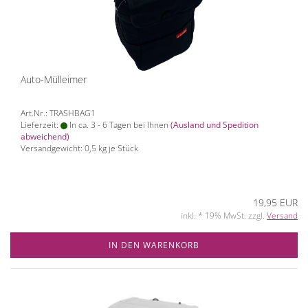
Auto-Mülleimer
Art.Nr.: TRASHBAG1
Lieferzeit:
In ca. 3 - 6 Tagen bei Ihnen
(Ausland und Spedition
abweichend)
Versandgewicht:
0,5
kg je Stück
19,95 EUR
inkl. * 19% MwSt. zzgl.
Versand
IN DEN WARENKORB