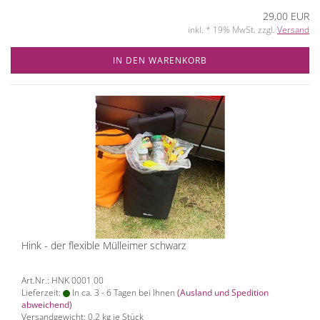
29,00 EUR
inkl. * 19% MwSt. zzgl.
Versand
IN DEN WARENKORB
Hink - der flexible Mülleimer schwarz
Art.Nr.: HNK 0001 00
Lieferzeit:
In ca. 3 - 6 Tagen bei Ihnen
(Ausland und Spedition
abweichend)
Versandgewicht:
0,2
kg je Stück