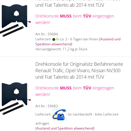
und Fiat Talento ab 2014 mit TÜV
Drehkonsole
MUSS
beim
TÜV
eingetragen
werden!
Art.Nr.: 59684
Lieferzeit:
In ca. 3 - 6 Tagen bei Ihnen
(Ausland und
Spedition abweichend)
Versandgewicht:
11,2
kg je Stück
Drehkonsole für Originalsitz Beifahrerseite
Renault Trafic, Opel Vivaro, Nissan NV300
und Fiat Talento ab 2014 mit TÜV
Drehkonsole
MUSS
beim
TÜV
eingetragen
werden!
Art.Nr.: 59683
Lieferzeit:
Ist nachbestellt - bitte Lieferzeit
anfragen
(Ausland und Spedition abweichend)