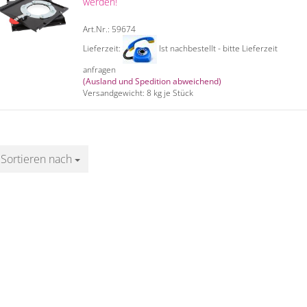
werden!
Art.Nr.: 59674
Lieferzeit:
Ist nachbestellt - bitte Lieferzeit
anfragen
(Ausland und Spedition abweichend)
Versandgewicht:
8
kg je Stück
Sortieren nach
Sortieren nach