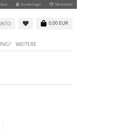
land
Kundenlogin
Merkzettel
0,00 EUR
KONTO
UNG?
WEITERE