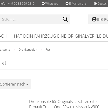
lefon +49 96 83 929 9210
Whatsapp
E-Mail an uns
Deutsch
Suche...
IHR 
-CH
HAT DEIN FAHRZEUG EINE ORIGINALVERKLEID
»
»
artseite
Drehkonsolen
Fiat
iat
Sortieren nach
Sortieren nach
Drehkonsole für Originalsitz Fahrerseite
Renault Trafic, Opel Vivaro, Nissan NV300