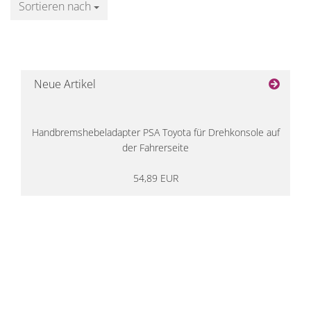
Sortieren nach
Sortieren nach
Neue Artikel
Handbremshebeladapter PSA Toyota für Drehkonsole auf
der Fahrerseite
54,89 EUR
14 Tage Rückgaberecht
kostenloser
Versand ab 200€ in DE
Persönliche Beratung