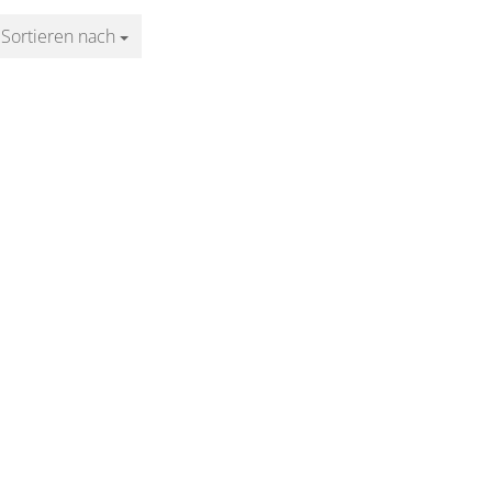
Sortieren nach
Sortieren nach