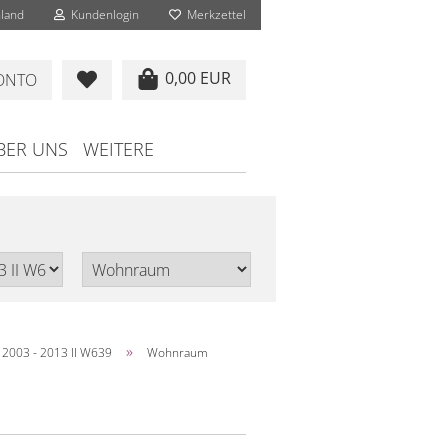
land
Kundenlogin
Merkzettel
0,00 EUR
KONTO
BER UNS
WEITERE
»
 2003 - 2013 II W639
Wohnraum