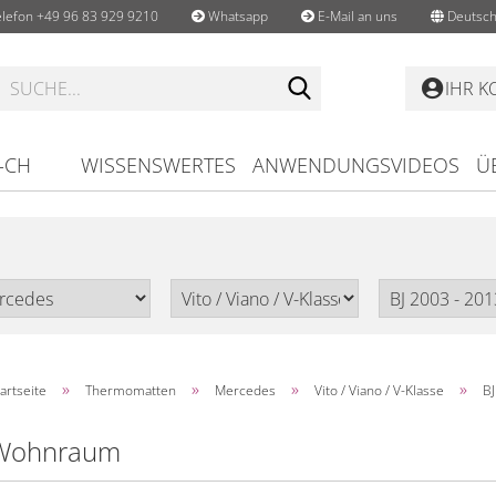
lefon +49 96 83 929 9210
Whatsapp
E-Mail an uns
Deutsch
Suche...
IHR 
-CH
WISSENSWERTES
ANWENDUNGSVIDEOS
Ü
»
»
»
»
artseite
Thermomatten
Mercedes
Vito / Viano / V-Klasse
BJ
Wohnraum