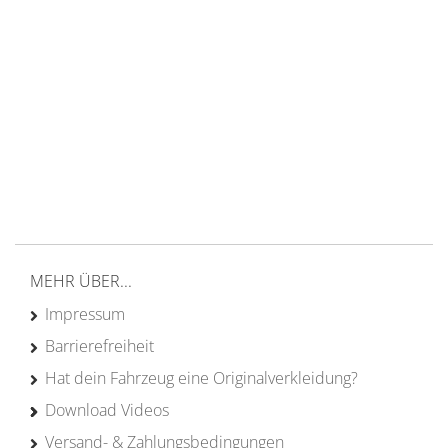
14 Tage Rückgaberecht
kostenloser
Versand ab 200€ in DE
Persönliche Beratung
von Campern für Camper
20 Jahre
Erfahrung
MEHR ÜBER...
Impressum
Barrierefreiheit
Hat dein Fahrzeug eine Originalverkleidung?
Download Videos
Versand- & Zahlungsbedingungen