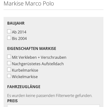
Markise Marco Polo
BAUJAHR
BAUJAHR
Ab 2014
Bis 2004
EIGENSCHAFTEN
EIGENSCHAFTEN MARKISE
MARKISE
Mit Verkleben + Verschrauben
Nachgerüstetes Aufstelldach
Kurbelmarkise
Wickelmarkise
FAHRZEUGLÄNGE
FAHRZEUGLÄNGE
Es wurden keine passenden Filterwerte gefunden.
PREIS
PREIS