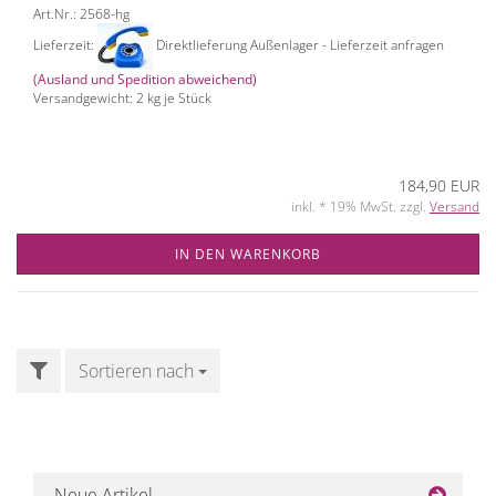
Art.Nr.: 2568-hg
Lieferzeit:
Direktlieferung Außenlager - Lieferzeit anfragen
(Ausland und Spedition abweichend)
Versandgewicht:
2
kg je Stück
184,90 EUR
inkl. * 19% MwSt. zzgl.
Versand
IN DEN WARENKORB
FILTER
Sortieren nach
Sortieren nach
Neue Artikel