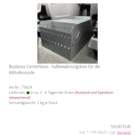
Busboxx Centerboxx- Aufbewahrungsbox für die
Mittelkonsole
Art.Nr.: 75624
Lieferzeit:
In ca. 3 - 6 Tagen bei Ihnen
(Ausland und Spedition
abweichend)
Versandgewicht:
2
kg je Stück
59,00 EUR
inkl. * 19% MwSt. zzgl.
Versand