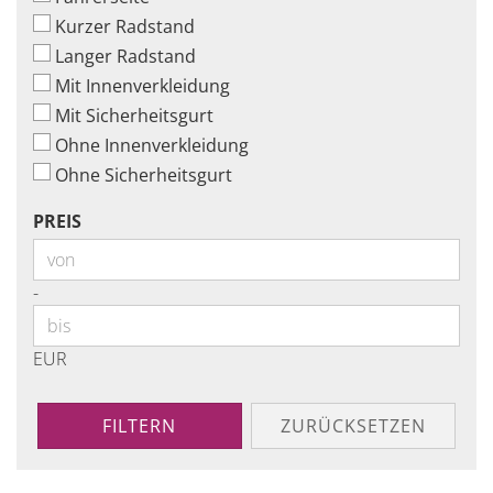
Kurzer Radstand
Langer Radstand
Mit Innenverkleidung
Mit Sicherheitsgurt
Ohne Innenverkleidung
Ohne Sicherheitsgurt
PREIS
PREIS
Preis bis
-
EUR
FILTERN
ZURÜCKSETZEN