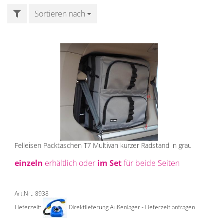
FILTER
Sortieren nach
Sortieren nach
Felleisen Packtaschen T7 Multivan kurzer Radstand in grau
einzeln
erhältlich oder
im Set
für beide Seiten
Art.Nr.: 8938
Lieferzeit:
Direktlieferung Außenlager - Lieferzeit anfragen