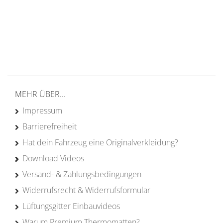
Versand ab 200€ in DE
Persönliche Beratung
von Campern für Camper
20 Jahre
Erfahrung
MEHR ÜBER...
Impressum
Barrierefreiheit
Hat dein Fahrzeug eine Originalverkleidung?
Download Videos
Versand- & Zahlungsbedingungen
Widerrufsrecht & Widerrufsformular
Lüftungsgitter Einbauvideos
Warum Premium Thermomatten?