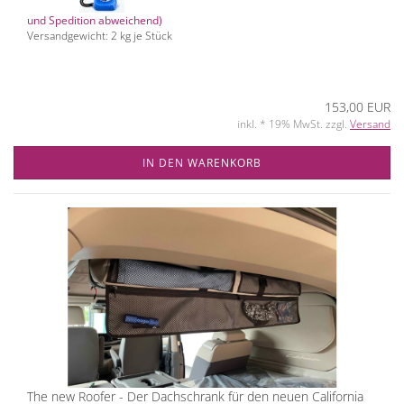
und Spedition abweichend)
Versandgewicht:
2
kg je Stück
153,00 EUR
inkl. * 19% MwSt. zzgl.
Versand
IN DEN WARENKORB
The new Roofer - Der Dachschrank für den neuen California