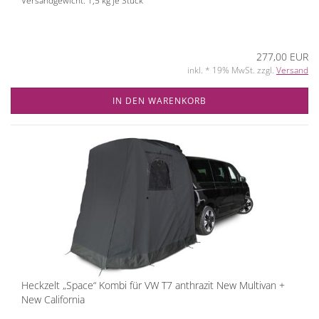
Versandgewicht:
1,5
kg je Stück
277,00 EUR
inkl. * 19% MwSt. zzgl.
Versand
IN DEN WARENKORB
Heckzelt „Space“ Kombi für VW T7 anthrazit New Multivan +
New California