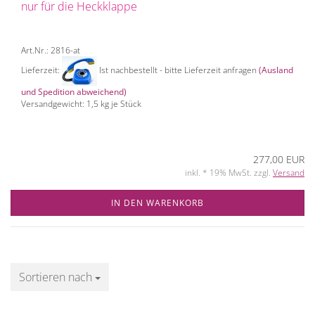
nur für die Heckklappe
Art.Nr.: 2816-at
Lieferzeit:
Ist nachbestellt - bitte Lieferzeit anfragen
(Ausland
und Spedition abweichend)
Versandgewicht:
1,5
kg je Stück
277,00 EUR
inkl. * 19% MwSt. zzgl.
Versand
IN DEN WARENKORB
Sortieren nach
Sortieren nach