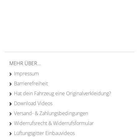
Versand ab 200€ in DE
Persönliche Beratung
von Campern für Camper
20 Jahre
Erfahrung
MEHR ÜBER...
Impressum
Barrierefreiheit
Hat dein Fahrzeug eine Originalverkleidung?
Download Videos
Versand- & Zahlungsbedingungen
Widerrufsrecht & Widerrufsformular
Lüftungsgitter Einbauvideos