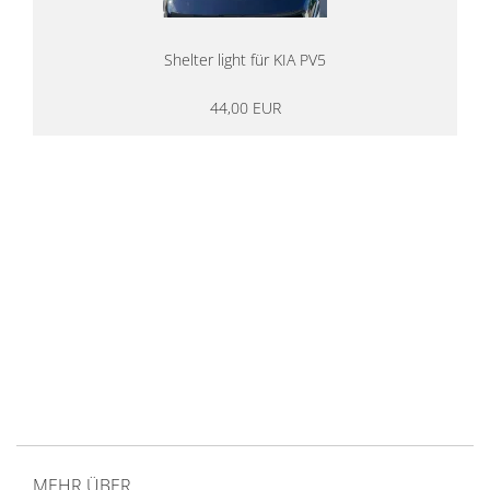
Shelter light für KIA PV5
44,00 EUR
14 Tage Rückgaberecht
kostenloser
Versand ab 200€ in DE
Persönliche Beratung
von Campern für Camper
20 Jahre
Erfahrung
MEHR ÜBER...