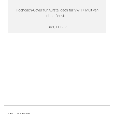
Hochdach-Cover für Aufstelldach für VW T7 Multivan
ohne Fenster
349,00 EUR
14 Tage Rückgaberecht
kostenloser
Versand ab 200€ in DE
Persönliche Beratung
von Campern für Camper
20 Jahre
Erfahrung