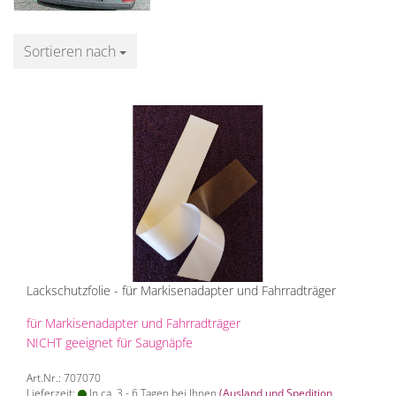
Sortieren nach
Sortieren nach
Lackschutzfolie - für Markisenadapter und Fahrradträger
für Markisenadapter und Fahrradträger
NICHT geeignet für Saugnäpfe
Art.Nr.: 707070
Lieferzeit:
In ca. 3 - 6 Tagen bei Ihnen
(Ausland und Spedition