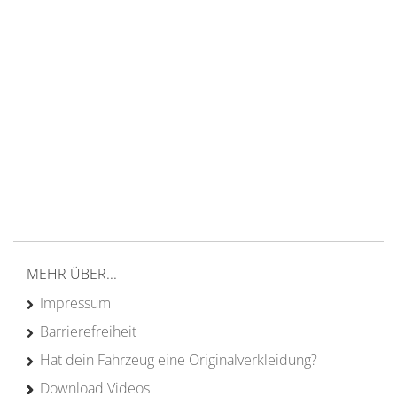
14 Tage Rückgaberecht
kostenloser
Versand ab 200€ in DE
Persönliche Beratung
von Campern für Camper
20 Jahre
Erfahrung
MEHR ÜBER...
Impressum
Barrierefreiheit
Hat dein Fahrzeug eine Originalverkleidung?
Download Videos