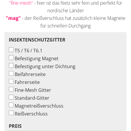
"fine-mesh"
- hier ist das Netz sehr fein und perfekt für
nordische Länder
"mag"
- der Reißverschluss hat zusätzlich kleine Magnete
für schnellen Durchgang
INSEKTENSCHUTZGITTER
INSEKTENSCHUTZGITTER
T5 / T6 / T6.1
Befestigung Magnet
Befestigung unter Dichtung
Beifahrerseite
Fahrerseite
Fine-Mesh Gitter
Standard-Gitter
Magnetreißverschluss
Reißverschluss
PREIS
PREIS