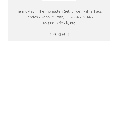
ThermoMag – Thermomatten-Set für den Fahrerhaus-
Bereich - Renault Trafic, Bj. 2004 - 2014 -
Magnetbefestigung
109,00 EUR
14 Tage Rückgaberecht
kostenloser
Versand ab 200€ in DE
Persönliche Beratung
von Campern für Camper
20 Jahre
Erfahrung