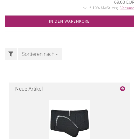
69,00 EUR
inkl. * 19% MwSt. zzgl.
Versand
IN DEN WARENKORB
FILTER
Sortieren nach
Sortieren nach
Neue Artikel