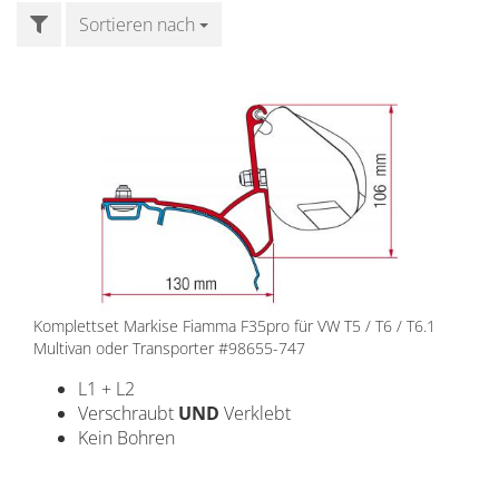
FILTER
Sortieren nach
Sortieren nach
Komplettset Markise Fiamma F35pro für VW T5 / T6 / T6.1
Multivan oder Transporter #98655-747
L1 + L2
Verschraubt
UND
Verklebt
Kein Bohren