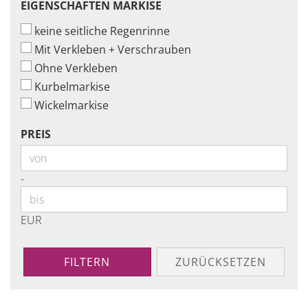
EIGENSCHAFTEN
EIGENSCHAFTEN MARKISE
MARKISE
keine seitliche Regenrinne
Mit Verkleben + Verschrauben
Ohne Verkleben
Kurbelmarkise
Wickelmarkise
PREIS
PREIS
Preis bis
-
EUR
FILTERN
ZURÜCKSETZEN