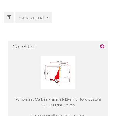
FILTER
Sortieren nach
Sortieren nach
Neue Artikel
Kompletset Markise Fiamma F43van für Ford Custom
V710 Multirail Reimo