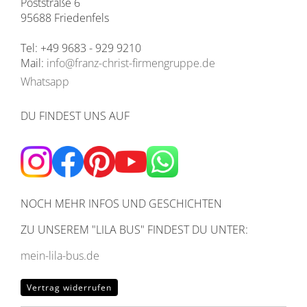
Poststraße 6
95688 Friedenfels
Tel: +49 9683 - 929 9210
Mail:
info@franz-christ-firmengruppe.de
Whatsapp
DU FINDEST UNS AUF
NOCH MEHR INFOS UND GESCHICHTEN
ZU UNSEREM
"LILA BUS" FINDEST DU UNTER:
mein-lila-bus.de
Vertrag widerrufen