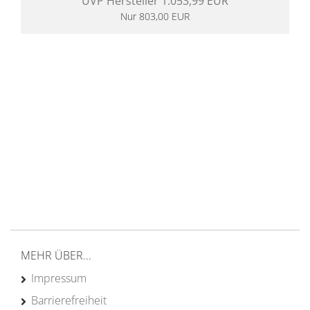
UVP Hersteller 1.053,99 EUR
Nur 803,00 EUR
14 Tage Rückgaberecht
kostenloser
Versand ab 200€ in DE
Persönliche Beratung
von Campern für Camper
20 Jahre
Erfahrung
MEHR ÜBER...
Impressum
Barrierefreiheit