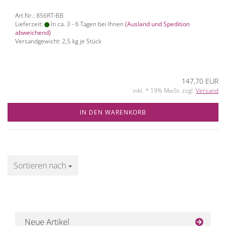
Art.Nr.: 856RT-BB
Lieferzeit:
In ca. 3 - 6 Tagen bei Ihnen
(Ausland und Spedition
abweichend)
Versandgewicht:
2,5
kg je Stück
147,70 EUR
inkl. * 19% MwSt. zzgl.
Versand
IN DEN WARENKORB
Sortieren nach
Sortieren nach
Neue Artikel