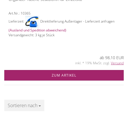
Art.Nr.: 10365
Lieferzeit:
Direktlieferung Außenlager - Lieferzeit anfragen
(Ausland und Spedition abweichend)
Versandgewicht:
3
kg je Stück
ab 98,10 EUR
inkl. * 19% MwSt. zzgl.
Versand
ZUM ARTIKEL
Sortieren nach
Sortieren nach