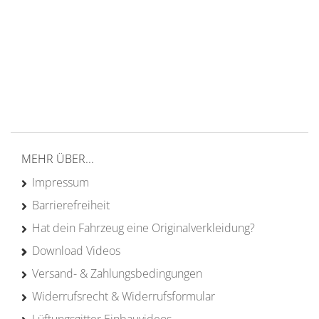
Versand ab 200€ in DE
Persönliche Beratung
von Campern für Camper
20 Jahre
Erfahrung
MEHR ÜBER...
Impressum
Barrierefreiheit
Hat dein Fahrzeug eine Originalverkleidung?
Download Videos
Versand- & Zahlungsbedingungen
Widerrufsrecht & Widerrufsformular