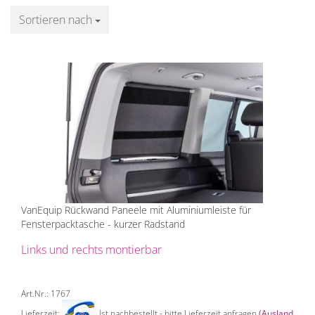
Sortieren nach
Sortieren nach
VanEquip Rückwand Paneele mit Aluminiumleiste für
Fensterpacktasche - kurzer Radstand
Links und rechts montierbar
Art.Nr.: 1767
Lieferzeit:
Ist nachbestellt - bitte Lieferzeit anfragen
(Ausland