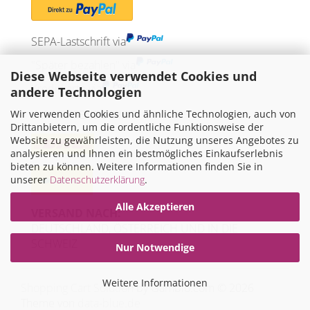
SEPA-Lastschrift via
"Später bezahlen" via
Diese Webseite verwendet Cookies und
Kreditkarte via
andere Technologien
Wir verwenden Cookies und ähnliche Technologien, auch von
WIR VERSENDEN MIT
Drittanbietern, um die ordentliche Funktionsweise der
Website zu gewährleisten, die Nutzung unseres Angebotes zu
analysieren und Ihnen ein bestmögliches Einkaufserlebnis
bieten zu können. Weitere Informationen finden Sie in
unserer
Datenschutzerklärung
.
Alle Akzeptieren
VERSAND NACH:
DEUTSCHLAND, ÖSTERREICH UND IN DIE
SCHWEIZ
Nur Notwendige
Weitere Informationen
Shopping Cart Solution
by Gambio.com © 2026
Theme von
data-blue.de