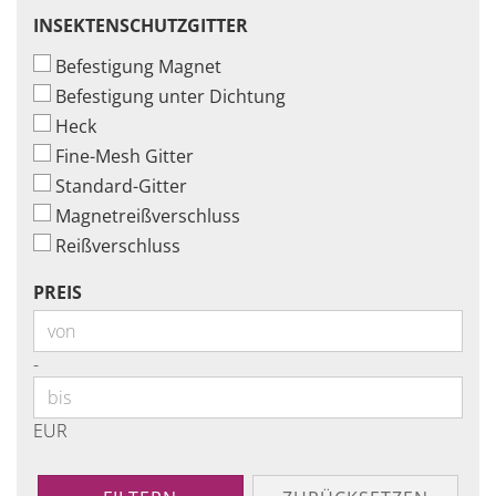
INSEKTENSCHUTZGITTER
INSEKTENSCHUTZGITTER
Befestigung Magnet
Befestigung unter Dichtung
Heck
Fine-Mesh Gitter
Standard-Gitter
Magnetreißverschluss
Reißverschluss
PREIS
PREIS
Preis bis
-
EUR