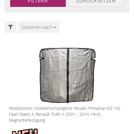
FILTERN
ZURÜCKSETZEN
FILTER
Sortieren nach
Sortieren nach
Moskitonetz, Insektenschutzgitter Nissan Primastar (02-16),
Opel Vivaro A, Renault Trafic II 2001 - 2014, Heck,
Magnetbefestigung