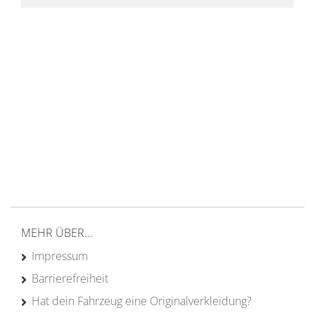
14 Tage Rückgaberecht
kostenloser
Versand ab 200€ in DE
Persönliche Beratung
von Campern für Camper
20 Jahre
Erfahrung
MEHR ÜBER...
Impressum
Barrierefreiheit
Hat dein Fahrzeug eine Originalverkleidung?