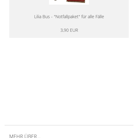
Lilia Bus - "Notfallpaket" für alle Fälle
3,90 EUR
14 Tage Rückgaberecht
kostenloser
Versand ab 200€ in DE
Persönliche Beratung
von Campern für Camper
20 Jahre
Erfahrung
MEHR ÜBER...